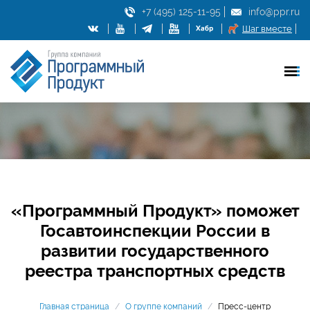
+7 (495) 125-11-95
info@ppr.ru
Шаг вместе
«Программный Продукт» поможет
Госавтоинспекции России в
развитии государственного
реестра транспортных средств
Главная страница
/
О группе компаний
/
Пресс-центр