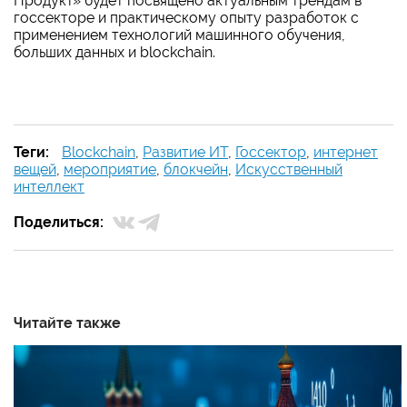
Продукт» будет посвящено актуальным трендам в
госсекторе и практическому опыту разработок с
применением технологий машинного обучения,
больших данных и blockchain.
Теги:
Blockchain
,
Развитие ИТ
,
Госсектор
,
интернет
вещей
,
мероприятие
,
блокчейн
,
Искусственный
интеллект
Поделиться:
Читайте также