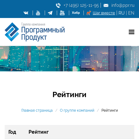
+7 (495) 125-11-95
info@ppr.ru
Шаг вместе
RU
|
EN
Рейтинги
Главная страница
/
О группе компаний
/
Рейтинги
Год
Рейтинг