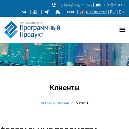
+7 (495) 125-11-95
info@ppr.ru
Шаг вместе
RU
|
EN
Клиенты
Главная страница
/
Клиенты