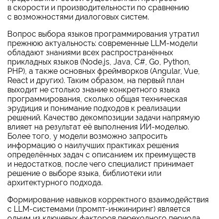
в скорости и производительности по сравнению
с возможностями диалоговых систем.
Вопрос выбора языков программирования утратил
прежнюю актуальность: современные
LLM-модели
обладают знаниями всех распространённых
прикладных языков (Node.js, Java, C#, Go, Python,
PHP), а также основных фреймворков (Angular, Vue,
React и других). Таким образом, на первый план
выходит не столько знание конкретного языка
программирования, сколько общая техническая
эрудиция и понимание подходов к реализации
решений. Качество декомпозиции задачи напрямую
влияет на результат её выполнения ИИ-моделью.
Более того, у модели возможно запросить
информацию о наилучших практиках решения
определённых задач с описанием их преимуществ
и недостатков, после чего специалист принимает
решение о выборе языка, библиотеки или
архитектурного подхода.
Формирование навыков корректного взаимодействия
с
LLM-системами
(промпт-инжиниринг) является
одним из ключевых факторов переходного периода