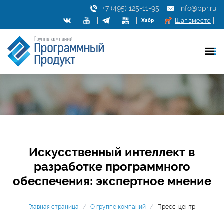
+7 (495) 125-11-95
info@ppr.ru
Шаг вместе
Искусственный интеллект в
разработке программного
обеспечения: экспертное мнение
Главная страница
/
О группе компаний
/
Пресс-центр