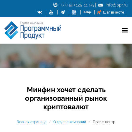
+7 (495) 125-11-95
info@ppr.ru
Шаг вместе
Минфин хочет сделать
организованный рынок
криптовалют
Главная страница
/
О группе компаний
/
Пресс-центр