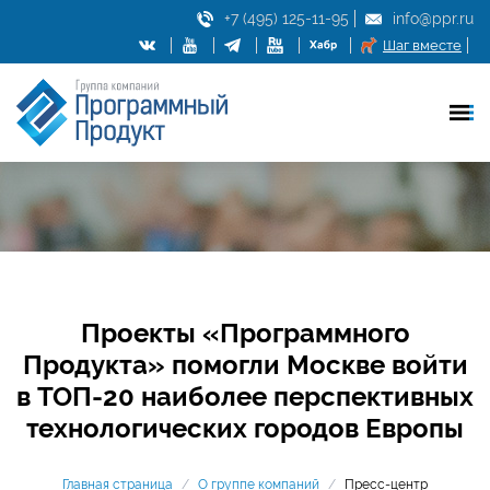
+7 (495) 125-11-95
info@ppr.ru
Шаг вместе
Проекты «Программного
Продукта» помогли Москве войти
в ТОП-20 наиболее перспективных
технологических городов Европы
Главная страница
/
О группе компаний
/
Пресс-центр