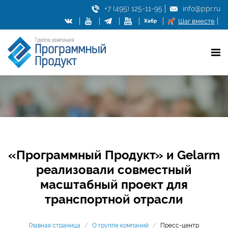
+7 (495) 125-11-95
info@ppr.ru
Шаг вместе
«Программный Продукт» и Gelarm
реализовали совместный
масштабный проект для
транспортной отрасли
Главная страница
/
О группе компаний
/
Пресс-центр