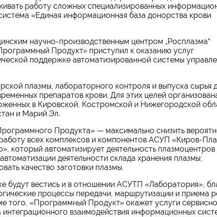
рживать работу сложных специализированных информацио
 система «Единая информационная база донорства крови
ицинским научно-производственным центром „Росплазма“
Программный Продукт» приступил к оказанию услуг
нической поддержке автоматизированной системы управл
рской плазмы, лабораторного контроля и выпуска сырья 
ременных препаратов крови. Для этих целей организован
оженных в Кировской, Костромской и Нижегородской обл
стан и Марий Эл.
«Программного Продукта» — максимально снизить вероятн
работу всех комплексов и компонентов АСУП «Киров-Пла
», который автоматизирует деятельность плазмоцентров
 автоматизации деятельности склада хранения плазмы;
вать качество заготовки плазмы.
ке будут вестись и в отношении АСУТП «Лаборатория», бл
огические процессы передачи, маршрутизации и приема р
ме того, «Программный Продукт» окажет услуги сервисн
а интеграционного взаимодействия информационных сис