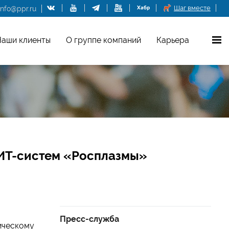
Шаг вместе
info@ppr.ru
аши клиенты
О группе компаний
Карьера
ИТ-систем «Росплазмы»
Пресс-служба
ическому