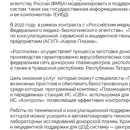
агентству России (ФМБА) модернизировать и подде
систем, таких как государственная информационная
и ее компонентов» (ЕИБД).
В 2022 году, в рамках контракта с «Российским мед
Федерального медико-биологического агентства», «
по консультационной, сервисной и инцидентной тех
предприятием (АСУП) «Киров-Плазма».
«Росплазма» осуществляет процессы заготовки доно
производства гарантированно вирусобезопасных сов
федеральная сеть донорских плазмоцентров, распол
а также в Чувашской республике, Республиках Татар
Цель оказания услуг, которые окажут специалисты 
возможных простоев и обеспечить безостановочную 
среди которых: программный комплекс «Плазмоцентр
и передвижных станций; ИС «СВХ», используемая для
ИС «Контроль», позволяющая эффективно контролиро
Работы по технической и консультационной поддерж
которой можно ускорить и автоматизировать технол
лабораторных исследований донорской плазмы. Кро
и инцидентной поддержки для ЦОД системы — центр