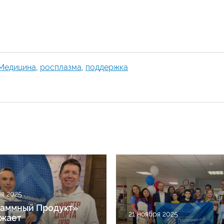
Медицина
,
росплазма
,
поддержка
ря 2025
аммный Продукт»
21 ноября 2025
жает