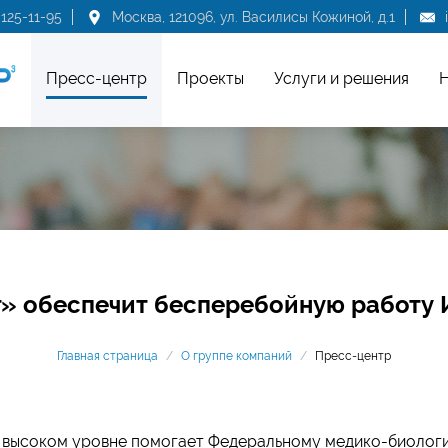
 125-11-95
Москва, 121096, ул. Василисы Кожиной, д.1
Пресс-центр
Проекты
Услуги и решения
Н
» обеспечит бесперебойную работу 
Главная страница
/
О группе компаний
/
Пресс-центр
 высоком уровне помогает Федеральному медико-биолог