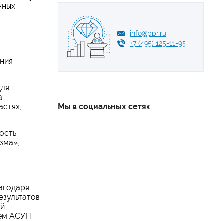
нных
info@ppr.ru
+7 (495) 125-11-95
ения
для
а
астях,
Мы в социальных сетях
ость
зма»,
агодаря
езультатов
ой
тем АСУП