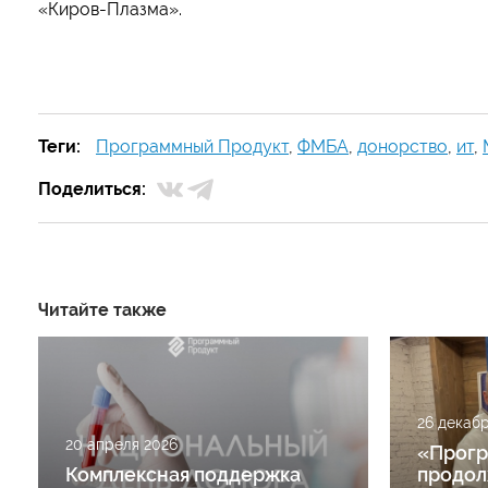
«Киров-Плазма».
Теги:
Программный Продукт
,
ФМБА
,
донорство
,
ит
,
Поделиться:
Читайте также
26 декаб
20 апреля 2026
«Прогр
Комплексная поддержка
продол