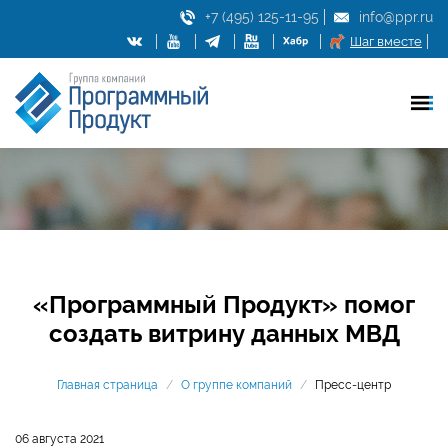
+7 (495) 125-11-95
info@ppr.ru
Шаг вместе
«Программный Продукт» помог
создать витрину данных МВД
Главная страница
/
О группе компаний
/
Пресс-центр
06 августа 2021