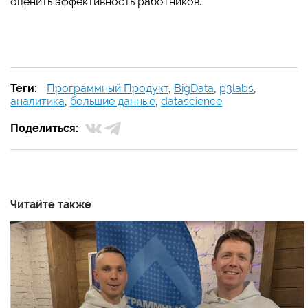
оценить эффективность работников.
Теги:
Программный Продукт
,
BigData
,
p3labs
,
аналитика
,
большие данные
,
datascience
Поделиться:
Читайте также