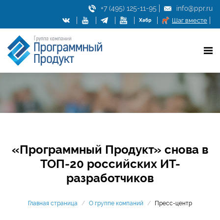
+7 (495) 125-11-95
info@ppr.ru
Шаг вместе
«Программный Продукт» снова в
ТОП-20 российских ИТ-
разработчиков
Главная страница
/
О группе компаний
/
Пресс-центр