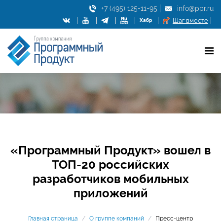
+7 (495) 125-11-95
info@ppr.ru
Шаг вместе
«Программный Продукт» вошел в
ТОП-20 российских
разработчиков мобильных
приложений
Главная страница
/
О группе компаний
/
Пресс-центр