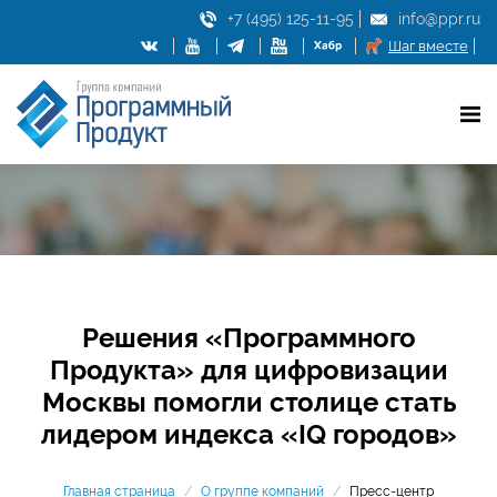
+7 (495) 125-11-95
info@ppr.ru
Шаг вместе
Решения «Программного
Продукта» для цифровизации
Москвы помогли столице стать
лидером индекса «IQ городов»
Главная страница
/
О группе компаний
/
Пресс-центр