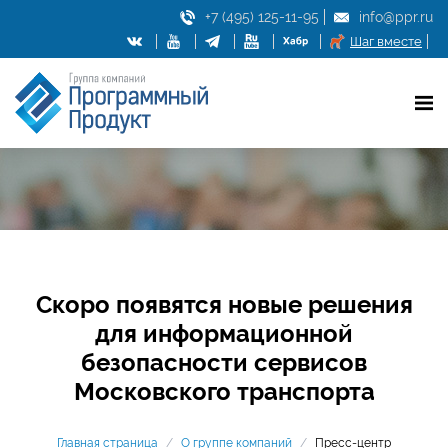
+7 (495) 125-11-95
info@ppr.ru
Шаг вместе
Скоро появятся новые решения
для информационной
безопасности сервисов
Московского транспорта
Главная страница
/
О группе компаний
/
Пресс-центр