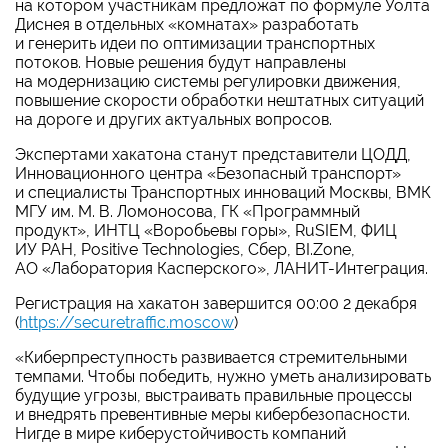
на котором участникам предложат по формуле Уолта
Диснея в отдельных «комнатах» разработать
и генерить идеи по оптимизации транспортных
потоков. Новые решения будут направлены
на модернизацию системы регулировки движения,
повышение скорости обработки нештатных ситуаций
на дороге и других актуальных вопросов.
Экспертами хакатона станут представители ЦОДД,
Инновационного центра «Безопасный транспорт»
и специалисты Транспортных инноваций Москвы, ВМК
МГУ им. М. В. Ломоносова, ГК «Программный
продукт», ИНТЦ «Воробьевы горы», RuSIEM, ФИЦ
ИУ РАН, Positive Technologies, Сбер, BI.Zone,
АО «Лаборатория Касперского», ЛАНИТ-Интеграция.
Регистрация на хакатон завершится 00:00 2 декабря
(
https://securetraffic.moscow
)
«Киберпреступность развивается стремительными
темпами. Чтобы победить, нужно уметь анализировать
будущие угрозы, выстраивать правильные процессы
и внедрять превентивные меры кибербезопасности.
Нигде в мире киберустойчивость компаний