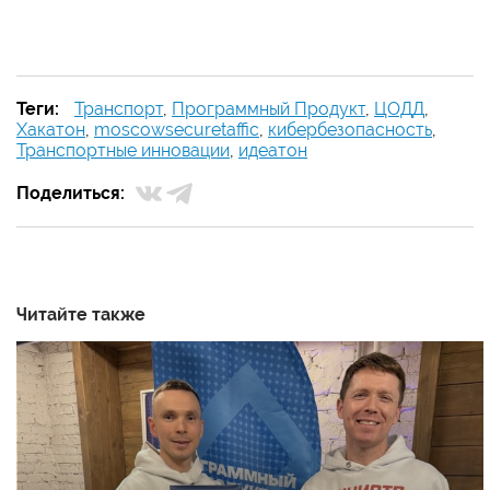
Теги:
Транспорт
,
Программный Продукт
,
ЦОДД
,
Хакатон
,
moscowsecuretaffic
,
кибербезопасность
,
Транспортные инновации
,
идеатон
Поделиться:
Читайте также