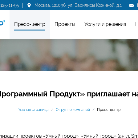
 125-11-95
Москва, 121096, ул. Василисы Кожиной, д.1
Пресс-центр
Проекты
Услуги и решения
Н
«Программный Продукт» приглашает 
Главная страница
/
О группе компаний
/
Пресс-центр
зации проектов «Умный город». «Умный город» (англ. Smar