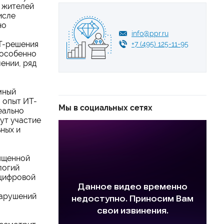
о жителей
исле
но
info@ppr.ru
ИТ-решения
+7 (495) 125-11-95
 особенно
ении, ряд
мный
 опыт ИТ-
Мы в социальных сетях
еально
ут участие
ных и
ященной
логий
 цифровой
нарушений