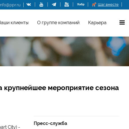
Шаг вместе
info@ppr.ru
аши клиенты
О группе компаний
Карьера
на крупнейшее мероприятие сезона
Пресс-служба
t City) -