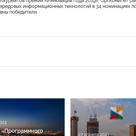
лауреатов премии «Инновация года 2019». Оргкомитет р
 передовых информационных технологий в 34 номинациях п
ены победители.
023
 «Программного
07 апреля 2023