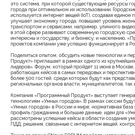
это система, при которой существующие ресурсы го
города при оптимальном их использовании. Городски
используется интернет вещей (IoT), создавая единое
улучшает экономику города, повышает уровень жизни
транспортом и сервисами, например, уличного виде
в этой сфере развивают современную городскую сред
интересны и государству, и бизнесу, и населению. 
проектов компании уже успешно функционирует в Ро
Поделиться опытом, обсудить новые технологии и п
Продукт» приглашает в рамках одного из крупнейши
лидеров». Форум, который пройдет 11 июня в Москве
работающих кейсов в самых передовых и перспективн
более 500 гостей, среди которых будут как предста
региональных органов власти, муниципалитетов, так
Компания «Программный Продукт» выступает генера
технологиям «Умных городов». В рамках сессии буду
«Умных городов» в России и мире, нормативная база
профиль гражданина и большие данные, идеи для «Ум
рассмотрены успешные кейсы в области создания ум
ПДД, решения, связанные с интернетом вещей, контр