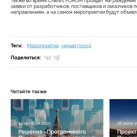
Также во время CNews FORUM пройдет награждение 
заявки от разработчиков, поставщиков и заказчиков
направлениям, а на самом мероприятии будут объявл
Теги:
Мероприятия
,
умный город
Поделиться:
Читайте также
14 октября 2025
28 июля 2
Решения «Программного
Проект