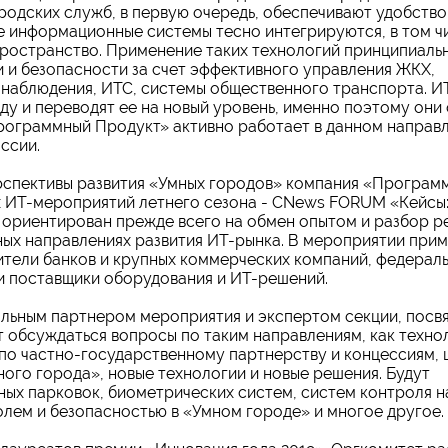
родских служб, в первую очередь, обеспечивают удобств
е информационные системы тесно интегрируются, в том ч
 пространство. Применение таких технологий принципиаль
 и безопасности за счет эффективного управления ЖКХ,
онаблюдения, ИТС, системы общественного транспорта. 
у и переводят ее на новый уровень, именно поэтому они
«Программный Продукт» активно работает в данном направл
ссии.
ерспективы развития «Умных городов» компания «Програм
х ИТ-мероприятий летнего сезона - CNews FORUM «Кейсы:
, ориентирован прежде всего на обмен опытом и разбор р
ых направлениях развития ИТ-рынка. В мероприятии прим
вители банков и крупных коммерческих компаний, федераль
 и поставщики оборудования и ИТ-решений.
льным партнером мероприятия и экспертом секции, посв
т обсуждаться вопросы по таким направлениям, как техно
 по частно-государственному партнерству и концессиям,
ного города», новые технологии и новые решения. Будут
ных парковок, биометрических систем, систем контроля 
олем и безопасностью в «Умном городе» и многое другое.