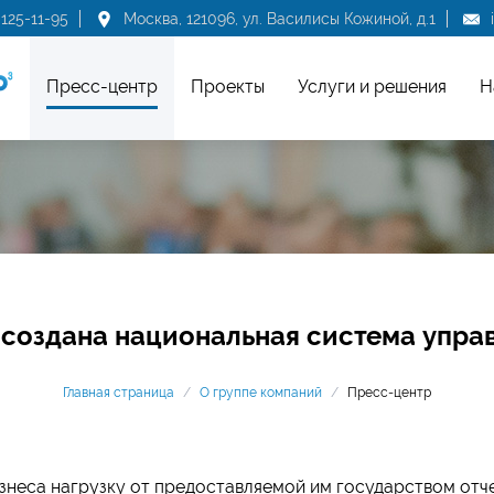
 125-11-95
Москва, 121096, ул. Василисы Кожиной, д.1
Пресс-центр
Проекты
Услуги и решения
Н
 создана национальная система упр
Главная страница
/
О группе компаний
/
Пресс-центр
знеса нагрузку от предоставляемой им государством отч