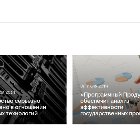
05 июля 2019
ря 2019
«Программный Проду
рство серьезно
обеспечит анализ
ено в отношении
эффективности
ых технологий
государственных про