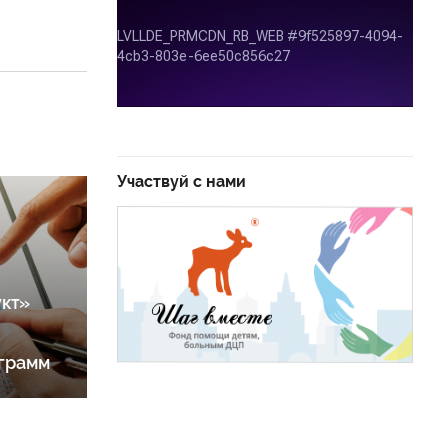
Участвуй с нами
кт»
грамм