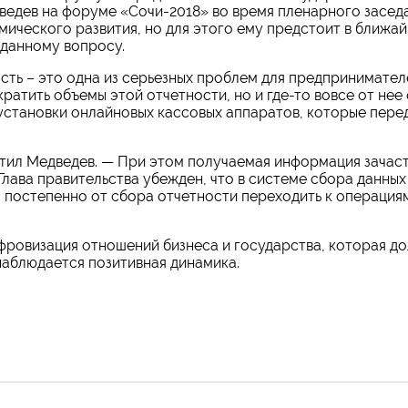
едев на форуме «Сочи-2018» во время пленарного заседа
ического развития, но для этого ему предстоит в ближа
 данному вопросу.
сть – это одна из серьезных проблем для предпринимател
атить объемы этой отчетности, но и где-то вовсе от нее 
 установки онлайновых кассовых аппаратов, которые пере
етил Медведев. — При этом получаемая информация зачас
 Глава правительства убежден, что в системе сбора данных
а постепенно от сбора отчетности переходить к операция
ифровизация отношений бизнеса и государства, которая д
наблюдается позитивная динамика.