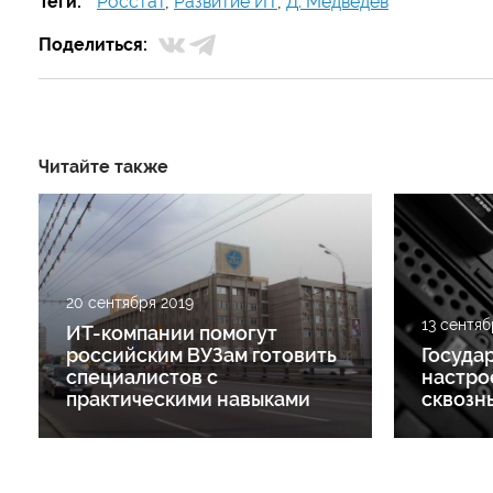
Теги:
Росстат
,
Развитие ИТ
,
Д. Медведев
Поделиться:
Читайте также
20 сентября 2019
13 сентяб
ИТ-компании помогут
российским ВУЗам готовить
Госуда
специалистов с
настро
практическими навыками
сквозн