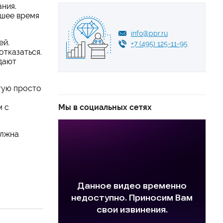
ния.
йшее время
info@ppr.ru
ей.
+7 (495) 125-11-95
отказаться.
дают
тую просто
м с
Мы в социальных сетях
олжна