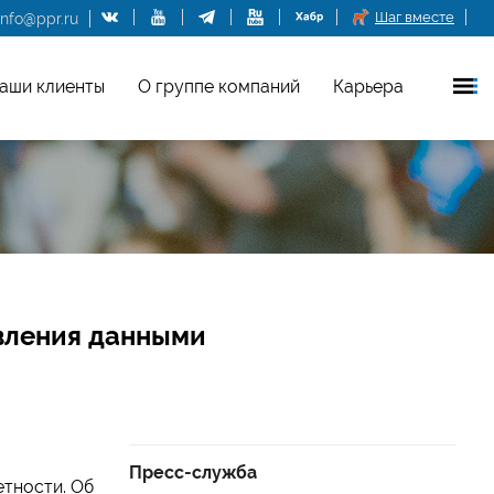
Шаг вместе
info@ppr.ru
аши клиенты
О группе компаний
Карьера
авления данными
Пресс-служба
етности. Об