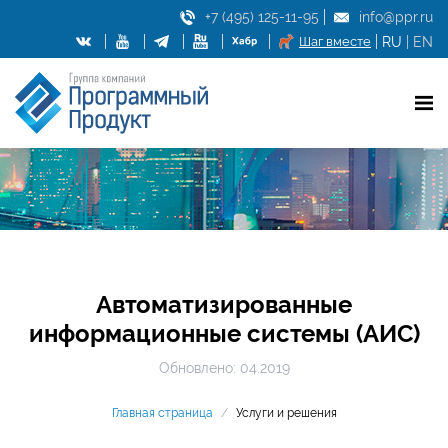
+7 (495) 125-11-95
info@ppr.ru
Шаг вместе
RU
|
EN
Автоматизированные
информационные системы (АИС)
Обновлено: 04.2019
Главная страница
/
Услуги и решения