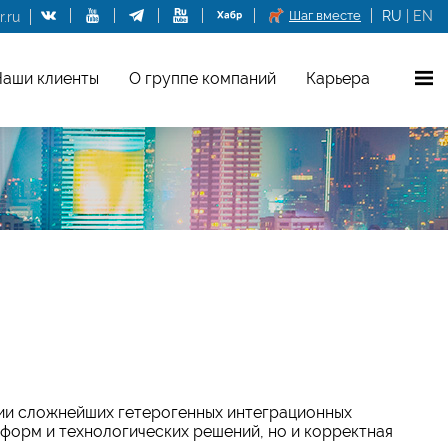
Шаг вместе
RU
|
EN
.ru
аши клиенты
О группе компаний
Карьера
ии сложнейших гетерогенных интеграционных
тформ и технологических решений, но и корректная