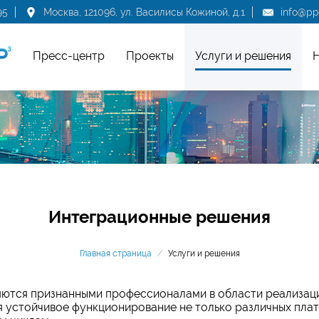
95
Москва, 121096, ул. Василисы Кожиной, д.1
info@ppr
Пресс-центр
Проекты
Услуги и решения
Н
Интеграционные решения
Главная страница
/
Услуги и решения
ются признанными профессионалами в области реализац
я устойчивое функционирование не только различных пла