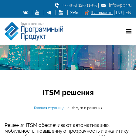
+7 (495) 125-11-95
info@ppr.ru
Шаг вместе
RU
|
EN
ITSM решения
Главная страница
/
Услуги и решения
Решения ITSM обеспечивают автоматизацию,
мобильность, повышенную прозрачность и аналитику