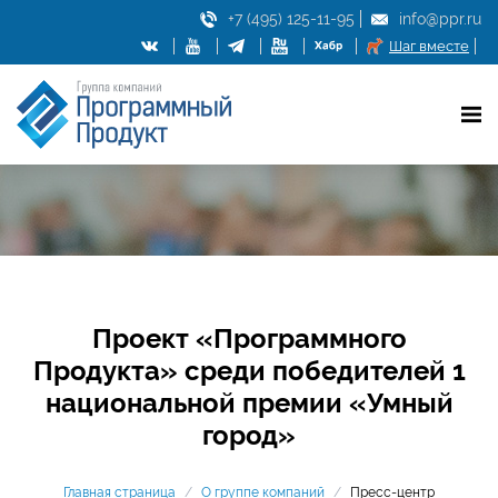
+7 (495) 125-11-95
info@ppr.ru
Шаг вместе
Проект «Программного
Продукта» среди победителей 1
национальной премии «Умный
город»
Главная страница
/
О группе компаний
/
Пресс-центр