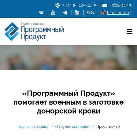
+7 (495) 125-11-95
info@ppr.ru
Шаг вместе
«Программный Продукт»
помогает военным в заготовке
донорской крови
Главная страница
/
О группе компаний
/
Пресс-центр