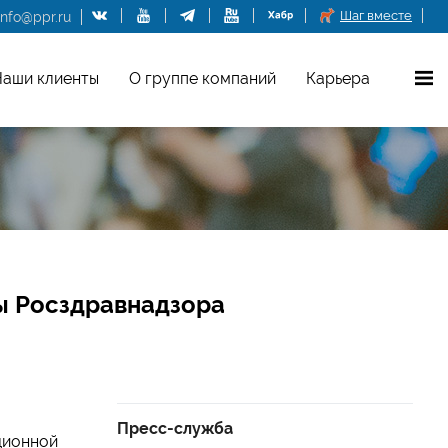
Шаг вместе
info@ppr.ru
аши клиенты
О группе компаний
Карьера
ы Росздравнадзора
Пресс-служба
ционной