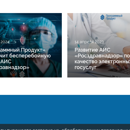
 2024
14 апреля 2023
аммный Продукт»
Развитие АИС
чит бесперебойную
«Росздравнадзор» п
 АИС
качество электронны
равнадзор»
госуслуг