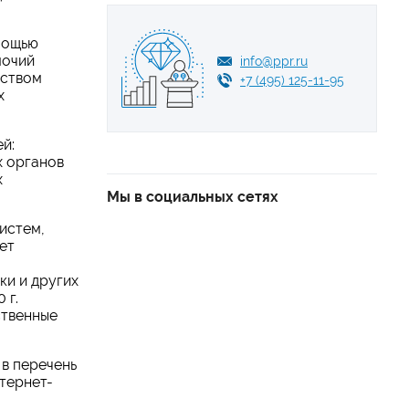
мощью
мочий
info@ppr.ru
еством
+7 (495) 125-11-95
х
й:
х органов
х
Мы в социальных сетях
истем,
ет
ки и других
 г.
ственные
 в перечень
тернет-