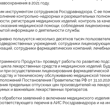
авоохранения в 2021 году.
им инструментом сотрудников Росздравнадзора. С ее по
полнение контрольно-надзорных и разрешительных полно
ости, регистрация медицинских изделий, контроль за кач
и оказания медицинской помощи, соблюдения лицензионны
рытой информации о деятельности службы.
невно пользуются несколько десятков тысяч пользователе
подведомственных учреждений, сотрудники лицензирующи
изаций, сотрудники фармацевтических компаний, лечебны
граммного Продукта» проведут работы по развитию подс
цикла лекарственных средств и медицинских изделий. Буд
ли при осуществлении лицензирования фармацевтической
водству и техническому обслуживанию медицинской техни
положений Постановления Правительства РФ от 31.10.2020
ания предельных отпускных цен производителей на лекар
димых и важнейших лекарственных препаратов.
 обработки заявлений о включении медицинского изделия
оответствующего перечня в АИС Росздравнадзора и на ин