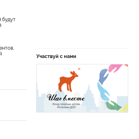
 будут
й
ентов,
й
Участвуй с нами