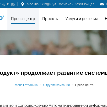
 125-11-95
Москва, 121096, ул. Василисы Кожиной, д.1
Пресс-центр
Проекты
Услуги и решения
Н
дукт» продолжает развитие систем
Главная страница
/
О группе компаний
/
Пресс-центр
азвитию и сопровождению Автоматизированной информа