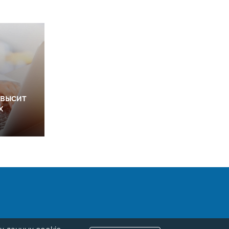
овысит
х