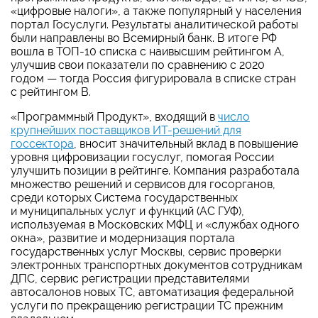
«цифровые налоги», а также популярный у населения
портал Госуслуги. Результаты аналитической работы
были направлены во Всемирный банк. В итоге РФ
вошла в ТОП-10 списка с наивысшим рейтингом А,
улучшив свои показатели по сравнению с 2020
годом — тогда Россия фигурировала в списке стран
с рейтингом B.
«Программный Продукт», входящий в
число
крупнейших поставщиков ИТ-решений для
госсектора
, вносит значительный вклад в повышение
уровня цифровизации госуслуг, помогая России
улучшить позиции в рейтинге. Компания разработала
множество решений и сервисов для госорганов,
среди которых Система государственных
и муниципальных услуг и функций (АС ГУФ),
используемая в Московских МФЦ и «службах одного
окна», развитие и модернизация портала
государственных услуг Москвы, сервис проверки
электронных транспортных документов сотрудникам
ДПС, сервис регистрации представителями
автосалонов новых ТС, автоматизация федеральной
услуги по прекращению регистрации ТС прежним