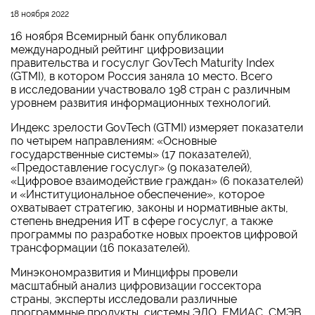
18 ноября 2022
16 ноября Всемирный банк опубликовал
международный рейтинг цифровизации
правительства и госуслуг GovTech Maturity Index
(GTMI), в котором Россия заняла 10 место. Всего
в исследовании участвовало 198 стран с различным
уровнем развития информационных технологий.
Индекс зрелости GovTech (GTMI) измеряет показатели
по четырем направлениям: «Основные
государственные системы» (17 показателей),
«Предоставление госуслуг» (9 показателей),
«Цифровое взаимодействие граждан» (6 показателей)
и «Институциональное обеспечение», которое
охватывает стратегию, законы и нормативные акты,
степень внедрения ИТ в сфере госуслуг, а также
программы по разработке новых проектов цифровой
трансформации (16 показателей).
Минэкономразвития и Минцифры провели
масштабный анализ цифровизации госсектора
страны, эксперты исследовали различные
программные продукты, системы ЭДО, ЕМИАС, СМЭВ,