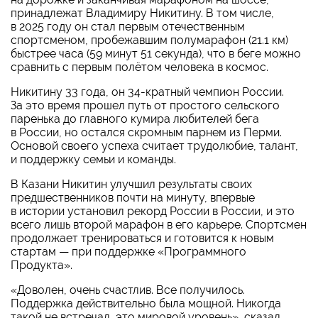
принадлежат Владимиру Никитину. В том числе,
в 2025 году он стал первым отечественным
спортсменом, пробежавшим полумарафон (21.1 км)
быстрее часа (59 минут 51 секунда), что в беге можно
сравнить с первым полётом человека в космос.
Никитину 33 года, он
34-кратный
чемпион России.
За это время прошел путь от простого сельского
паренька до главного кумира любителей бега
в России, но остался скромным парнем из Перми.
Основой своего успеха считает трудолюбие, талант,
и поддержку семьи и команды.
В Казани Никитин улучшил результаты своих
предшественников почти на минуту, впервые
в истории установил рекорд России в России, и это
всего лишь второй марафон в его карьере. Спортсмен
продолжает тренироваться и готовится к новым
стартам — при поддержке «Программного
Продукта».
«Доволен, очень счастлив. Все получилось.
Поддержка действительно была мощной. Никогда
такой не встречал, это мировой уровень», сказал