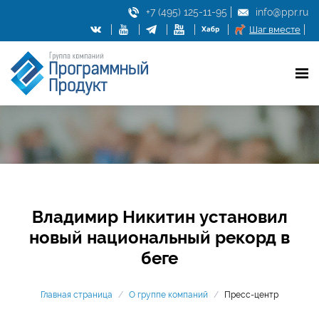
+7 (495) 125-11-95
info@ppr.ru
Шаг вместе
Владимир Никитин установил
новый национальный рекорд в
беге
Главная страница
/
О группе компаний
/
Пресс-центр