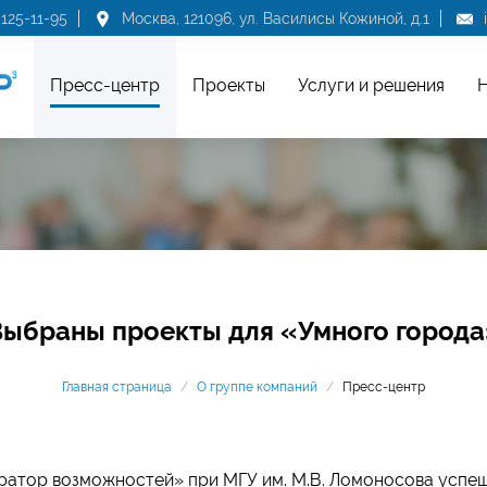
 125-11-95
Москва, 121096, ул. Василисы Кожиной, д.1
Пресс-центр
Проекты
Услуги и решения
Н
Выбраны проекты для «Умного города
Главная страница
/
О группе компаний
/
Пресс-центр
ратор возможностей» при МГУ им. М.В. Ломоносова успе