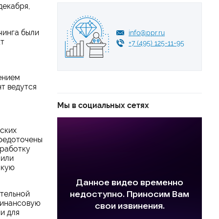
декабря,
чинга были
info@ppr.ru
кт
+7 (495) 125-11-95
ением
т ведутся
Мы в социальных сетях
йских
средоточены
зработку
 или
скую
ительной
финансовую
и для