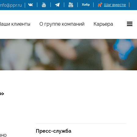
Шаг вместе
info@ppr.ru
аши клиенты
О группе компаний
Карьера
»
Пресс-служба
шно