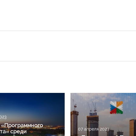
023
 «Программного
07 апреля 2023
та» среди