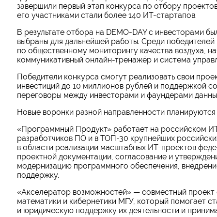
завершили первый этап конкурса по отбору проектов в
его участниками стали более 140 ИТ-стартапов.
В результате отбора на DEMO-DAY с инвесторами были
выбраны для дальнейшей работы. Среди победителей
по общественному мониторингу качества воздуха, н
коммуникативный онлайн-тренажёр и система управ
Победители конкурса смогут реализовать свои прое
инвестиций до 10 миллионов рублей и поддержкой с
переговоры между инвесторами и фаундерами данны
Новые воронки разной направленности планируются в
«Программный Продукт» работает на российском ИТ-
разработчиков ПО и в ТОП-30 крупнейших российск
в области реализации масштабных ИТ-проектов федер
проектной документации, согласование и утвержден
модернизацию программного обеспечения, внедрени
поддержку.
«Акселератор возможностей» — совместный проект с
математики и кибернетики МГУ, который помогает ст
и юридическую поддержку их деятельности и принима