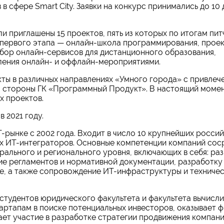
 сфере Smart City. Заявки на конкурс принимались до 10 
 приглашены 15 проектов, пять из которых по итогам пит
 первого этапа — онлайн-школа программирования, прое
абор онлайн-сервисов для дистанционного образования,
ления онлайн- и оффлайн-мероприятиями.
кты в различных направлениях «Умного города» с привлеч
о стороны ГК «Программный Продукт». В настоящий момен
х проектов.
 2021 году.
рынке с 2002 года. Входит в число 10 крупнейших росси
их ИТ-интеграторов. Основные компетенции компаний со
ального и регионального уровня, включающих в себя: ра
ие регламентов и нормативной документации, разработку
е, а также сопровождение ИТ-инфраструктуры и техниче
тудентов юридического факультета и факультета вычисл
артапам в поиске потенциальных инвесторов, оказывает 
ет участие в разработке стратегии продвижения компани